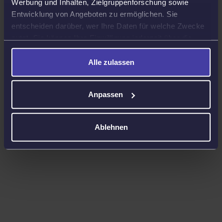
Werbung und Inhalten, Zielgruppenforschung sowie
Entwicklung von Angeboten zu ermöglichen. Sie
entscheiden darüber, wer Ihre Daten für welche Zwecke
nutzt. Sie können Ihre Einwilligung jederzeit über die
Cookie-Erklärung oder durch Klicken auf das Privacy
Trigger Symbol ändern oder widerrufen
Alle zulassen
Wenn Sie es erlauben, würden wir auch gerne:
Anpassen
Informationen über Ihre geografische Lage
erfassen, welche bis auf einige Meter genau sein
können
Ablehnen
Ihr Gerät durch aktives Scannen nach
bestimmten Merkmalen (Fingerprinting) identifizieren
Erfahren Sie mehr darüber, wie Ihre persönlichen Daten
verarbeitet werden, und legen Sie Ihre Präferenzen im
Abschnitt Einzelheiten
fest.
Wir verwenden Cookies, um Ihnen ein optimales
Webseiten-Erlebnis zu bieten. Dazu zählen Cookies, die