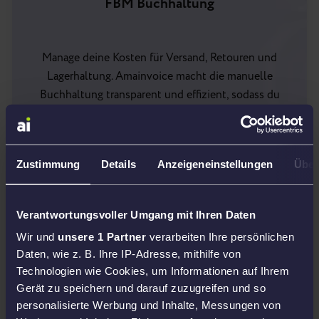
FBM Buchhaltung
Manage deine Kosten für Versand, Retouren und
Lagerhaltung. Amainvoice macht die manuelle
Buchhaltung transparent und effizient, sodass du
dich auf dein Kerngeschäft konzentrieren kannst
Zustimmung
Details
Anzeigeneinstellungen
Über
Verantwortungsvoller Umgang mit Ihren Daten
Wir und
unsere 1 Partner
verarbeiten Ihre persönlichen
Daten, wie z. B. Ihre IP-Adresse, mithilfe von
Technologien wie Cookies, um Informationen auf Ihrem
Gerät zu speichern und darauf zuzugreifen und so
personalisierte Werbung und Inhalte, Messungen von
Für Steuerberater